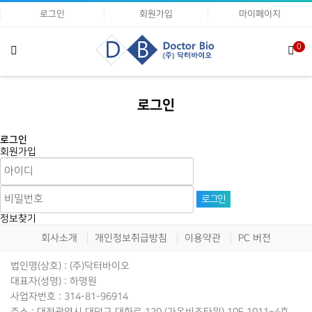
로그인
회원가입
마이페이지
0
로그인
로그인
회원가입
로그인
정보찾기
회사소개
개인정보취급방침
이용약관
PC 버전
법인명(상호) : (주)닥터바이오
대표자(성명) : 하명원
사업자번호 : 314-81-96914
주소 : 대전광역시 대덕구 대화로 120 (가온비즈타워) 10F 1011~4호