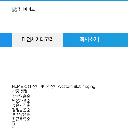
회사소개
전체카테고리
HOME
실험 장비
이미징장비
Western Blot Imaging
상품 정렬
판매많은순
낮은가격순
높은가격순
평점높은순
후기많은순
최근등록순