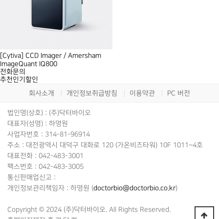
[Cytiva] CCD Imager / Amersham
ImageQuant IQ800
전화문의
추천
인기
할인
회사소개
개인정보취급방침
이용약관
PC 버전
법인명(상호) : (주)닥터바이오
대표자(성명) : 하명원
사업자번호 : 314-81-96914
주소 : 대전광역시 대덕구 대화로 120 (가온비즈타워) 10F 1011~4호
대표전화 : 042-483-3001
팩스번호 : 042-483-3005
통신판매업신고 :
개인정보관리책임자 : 하명원 (
doctorbio@doctorbio.co.kr
)
Copyright © 2024 (주)닥터바이오. All Rights Reserved.